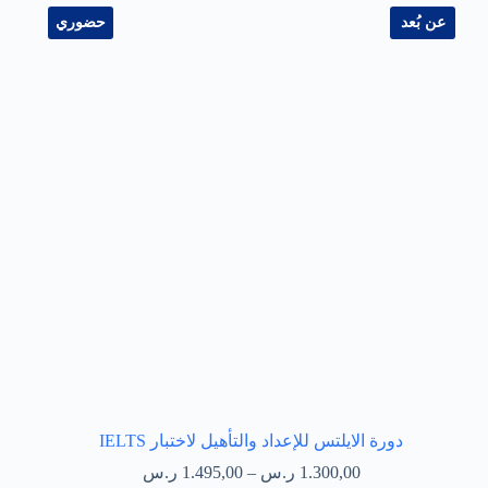
عن بُعد
حضوري
دورة الايلتس للإعداد والتأهيل لاختبار IELTS
1.300,00
ر.س
–
1.495,00
ر.س