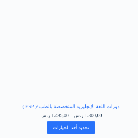
دورات اللغة الإنجليزيه المتخصصة بالطب /( ESP )
1.300,00
ر.س
–
1.495,00
ر.س
تحديد أحد الخيارات