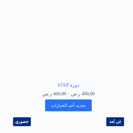
دورة STEP
400,00
ر.س
–
460,00
ر.س
تحديد أحد الخيارات
عن بُعد
حضوري