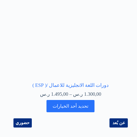
دورات اللغة الانجليزية للاعمال​ /( ESP )
1.300,00
ر.س
–
1.495,00
ر.س
تحديد أحد الخيارات
عن بُعد
حضوري