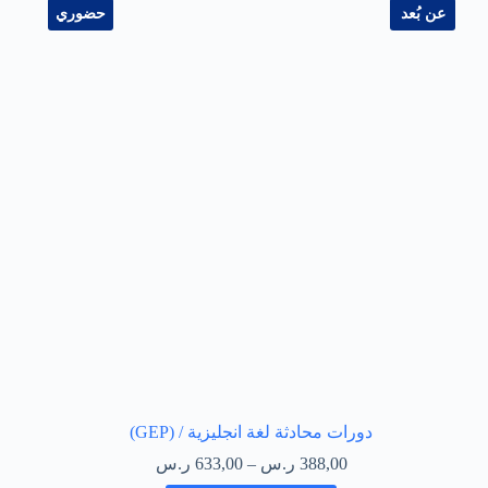
عن بُعد
حضوري
دورات محادثة لغة انجليزية / (GEP)
388,00
ر.س
–
633,00
ر.س