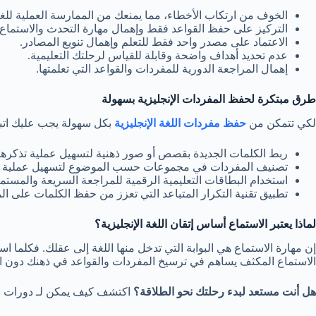
الخوف من ارتكاب الأخطاء، مما يمنعك من الممارسة العملية للغة
التركيز على حفظ القواعد فقط وإهمال مهارة التحدث والاستماع.
الاعتماد على مصدر واحد فقط للتعلم وإهمال تنويع المصادر.
عدم تحديد أهداف واضحة وقابلة للقياس لرحلتك التعليمية.
إهمال المراجعة الدورية للمفردات والقواعد التي تعلمتها.
طرق مبتكرة لحفظ المفردات الإنجليزية بسهولة
لكي تتمكن من
حفظ مفردات اللغة الإنجليزية
بكل سهولة يجب عليك اتباع
ربط الكلمات الجديدة بقصص أو صور ذهنية لتسهيل عملية تذكرها
تصنيف المفردات في مجموعات حسب الموضوع لتسهيل عملية الر
استخدام البطاقات التعليمية الرقمية للمراجعة السريعة والمستم
تطبيق تقنية التكرار المتباعد التي تعزز من حفظ الكلمات على ال
لماذا يعتبر الاستماع أساس إتقان اللغة الإنجليزية؟
إن مهارة الاستماع هي البوابة التي تدخل منها اللغة إلى عقلك. فكلما
الاستماع المكثف يساهم في ترسيخ المفردات والقواعد في ذهنك دون الح
هل أنت مستعد لبدء رحلتك نحو الطلاقة؟
اكتشف كيف يمكن لـ دورات ان