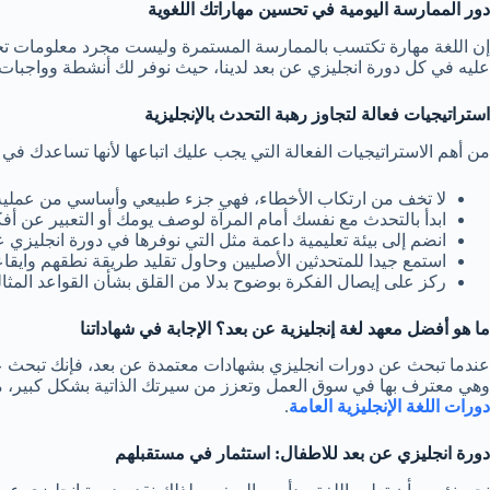
دور الممارسة اليومية في تحسين مهاراتك اللغوية
إن اللغة مهارة تكتسب بالممارسة المستمرة وليست مجرد معلومات تحفظ.
عليه في كل دورة انجليزي عن بعد لدينا، حيث نوفر لك أنشطة وواجبات
استراتيجيات فعالة لتجاوز رهبة التحدث بالإنجليزية
من أهم الاستراتيجيات الفعالة التي يجب عليك اتباعها لأنها تساعدك في ت
لا تخف من ارتكاب الأخطاء، فهي جزء طبيعي وأساسي من عملية 
ابدأ بالتحدث مع نفسك أمام المرآة لوصف يومك أو التعبير عن أف
انضم إلى بيئة تعليمية داعمة مثل التي نوفرها في دورة انجليزي عن
استمع جيدا للمتحدثين الأصليين وحاول تقليد طريقة نطقهم وايقا
ركز على إيصال الفكرة بوضوح بدلا من القلق بشأن القواعد المثال
ما هو أفضل معهد لغة إنجليزية عن بعد؟ الإجابة في شهاداتنا
عندما تبحث عن دورات انجليزي بشهادات معتمدة عن بعد، فإنك تبحث عن ج
وهي معترف بها في سوق العمل وتعزز من سيرتك الذاتية بشكل كبير، مما
دورات اللغة الإنجليزية العامة
.
دورة انجليزي عن بعد للاطفال: استثمار في مستقبلهم