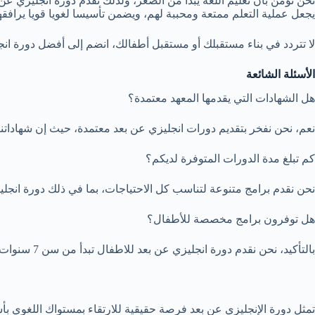
نحن نؤمن بأن تعليم اللغة يبدأ من الصغر، ولذلك نقدم دورة انجليزي 
يجعل عملية التعلم ممتعة ومحببة لهم، ويضمن تأسيسا لغويا قويا يرافق
لا تتردد في بناء مستقبلك أو مستقبل أطفالك، انضم إلى أفضل دورة انج
الأسئلة الشائعة
هل الشهادات التي يقدمها المعهد معتمدة؟
نعم، نحن نفخر بتقديم دورات انجليزي عن بعد معتمدة، حيث إن شهاداتنا
كم تبلغ مدة الدورات المتوفرة لديكم؟
نحن نقدم برامج متنوعة لتناسب كل الاحتياجات، بما في ذلك دورة انجليزي 6 شهور عن بعد، بالإضافة إلى الدبلوم والبرامج المكثفة، ويمكنك التواصل معنا لتحديد البرنامج الأنسب
هل توفرون برامج مخصصة للأطفال؟
بالتأكيد، نحن نقدم دورة انجليزي عن بعد للاطفال تبدأ من سن 7 سنوات، وتعتمد على مناهج تفاعلية وممتعة مصممة خصيصًا لتناسب قدراتهم واحتياجاتهم التعليمية في هذه المرحلة العمرية.
تمثل دورة الإنجليزي عن بعد فرصة حقيقية للارتقاء بمستواك اللغوي بأ