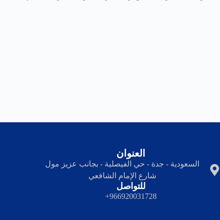
العنوان
السعودية - جدة - حي الفيصلية - بجانب عزيز مول
شارع الإمام الشافعي
للتواصل
966920031728+