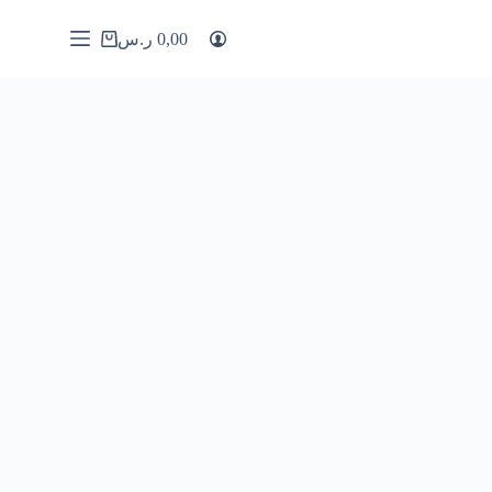
0,00
ر.س