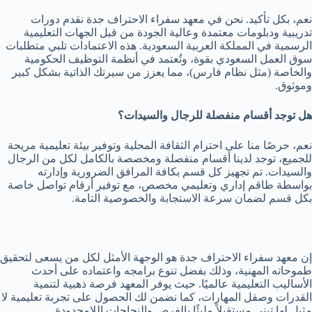
نعم، بكل تأكيد. نحن في معهد سفراء الاحتراف جدة نقدم دورات
تدريبية ودبلومات معتمدة وعالية الجودة من قبل الجهات التعليمية
الرسمية في المملكة العربية السعودية. هذه الاعتمادات تلبي متطلبات
سوق العمل السعودي بقوة، وتُعتمد في أنظمة التوظيف الحكومية
والخاصة (مثل نظام فارس)، مما يعزز من سيرتك الذاتية بشكل كبير
وموثوق.
هل توجد أقسام منفصلة للرجال والسيدات؟
نعم، حرصًا منا على احترام الثقافة المحلية وتوفير بيئة تعليمية مريحة
للجميع، توجد لدينا أقسام منفصلة ومخصصة بالكامل لكل من الرجال
والسيدات. تم تجهيز كل قسم بكافة المرافق الضرورية وإدارته
بواسطة طاقم إداري وتعليمي مخصص، مع توفير أرقام تواصل خاصة
بكل قسم لضمان سرعة الاستجابة والخصوصية التامة.
إن معهد سفراء الاحتراف جدة هو الوجهة الأمثل لكل من يسعى لتحقيق
طموحاته المهنية، وذلك بفضل تنوع برامجه واعتماده على أحدث
الأساليب التعليمية عالميًا. حيث يوفر المعهد فرصة ذهبية لتنمية
القدرات وصقل المهارات، كما نضمن لك الحصول على تجربة تعليمية لا
مثيل لها تبني مستقبلاً مليئًا بالفرص والنجاحات اللامحدودة.