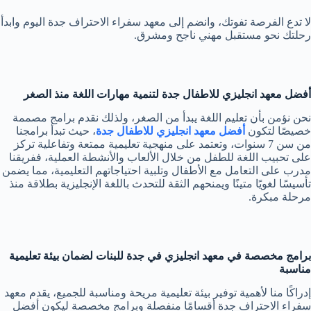
لا تدع الفرصة تفوتك، وانضم إلى معهد سفراء الاحتراف جدة اليوم وابدأ
رحلتك نحو مستقبل مهني ناجح ومشرق.
أفضل معهد انجليزي للاطفال جدة لتنمية مهارات اللغة منذ الصغر
نحن نؤمن بأن تعليم اللغة يبدأ من الصغر، ولذلك نقدم برامج مصممة
خصيصًا لتكون
أفضل معهد انجليزي للاطفال جدة
، حيث تبدأ برامجنا
من سن 7 سنوات، وتعتمد على منهجية تعليمية ممتعة وتفاعلية تركز
على تحبيب اللغة للطفل من خلال الألعاب والأنشطة العملية، ففريقنا
مدرب على التعامل مع الأطفال وتلبية احتياجاتهم التعليمية، مما يضمن
تأسيسًا لغويًا متينًا ويمنحهم الثقة للتحدث باللغة الإنجليزية بطلاقة منذ
مرحلة مبكرة.
برامج مخصصة في معهد انجليزي في جدة للبنات لضمان بيئة تعليمية
مناسبة
إدراكًا منا لأهمية توفير بيئة تعليمية مريحة ومناسبة للجميع، يقدم معهد
سفراء الاحتراف جدة أقسامًا منفصلة وبرامج مخصصة ليكون أفضل