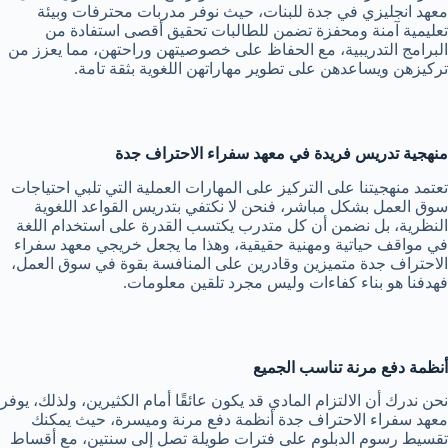
معهد انجليزي في جدة للبنات، حيث نوفر مدربات محترفات وبيئة
تعليمية آمنة ومحفزة تضمن للطالبات تحقيق أقصى استفادة من
البرامج التدريبية، مع الحفاظ على خصوصيتهن وراحتهن، مما يعزز من
تركيزهن ويساعدهن على تطوير مهاراتهن اللغوية بثقة تامة.
منهجية تدريس فريدة في معهد سفراء الاحتراف جدة
تعتمد منهجيتنا على التركيز على المهارات العملية التي تلبي احتياجات
سوق العمل بشكل مباشر، فنحن لا نكتفي بتدريس القواعد اللغوية
النظرية، بل نضمن أن كل متدرب يكتسب القدرة على استخدام اللغة
في مواقف حياتية ومهنية حقيقية، وهذا ما يجعل خريجي معهد سفراء
الاحتراف جدة متميزين وقادرين على المنافسة بقوة في سوق العمل،
فهدفنا هو بناء كفاءات وليس مجرد تلقين معلومات.
أنظمة دفع مرنة تناسب الجميع
نحن ندرك أن الالتزام المادي قد يكون عائقًا أمام الكثيرين، ولذلك، يوفر
معهد سفراء الاحتراف جدة أنظمة دفع مرنة وميسرة، حيث يمكنك
تقسيط رسوم الدبلوم على فترات طويلة تصل إلى سنتين، مع أقساط