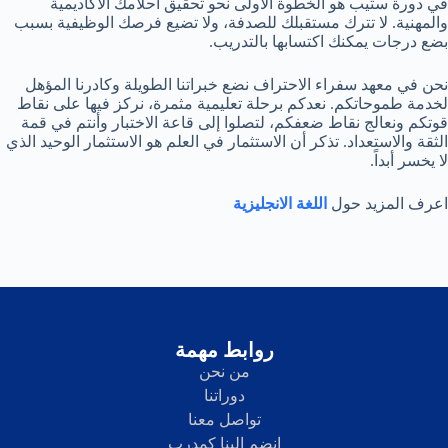
في دورة ستيب هو الخطوة الأولى نحو تحقيق أحلامك الأكاديمية
والمهنية. لا تترك مستقبلك للصدفة، ولا تضيع فرصك الوظيفية بسبب
بضع درجات يمكنك اكتسابها بالتدريب.
نحن في معهد سفراء الاحتراف نضع خبراتنا الطويلة وكادرنا المؤهل
لخدمة طموحاتكم. نعدكم برحلة تعليمية مثمرة، نركز فيها على نقاط
قوتكم ونعالج نقاط ضعفكم، لتصلوا إلى قاعة الاختبار وأنتم في قمة
الثقة والاستعداد. تذكر أن الاستثمار في العلم هو الاستثمار الوحيد الذي
لا يخسر أبداً.
اعرف المزيد حول
اللغة الانجليزية
روابط مهمة
من نحن
دوراتنا
تواصل معنا
انضم إلينا كمدرب