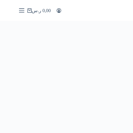
0,00
ر.س