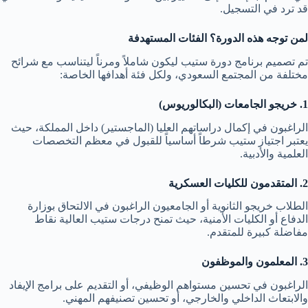
قد ترد في التسجيل.
لمن توجه هذه الدورة؟ الفئات المستهدفة
تم تصميم برنامج دورة ستيب ليكون شاملاً ومرناً ليتناسب مع شرائح
مختلفة من المجتمع السعودي، ولكل فئة أهدافها الخاصة:
1. خريجو الجامعات (البكالوريوس)
الراغبون في إكمال دراساتهم العليا (الماجستير) داخل المملكة، حيث
يعتبر اجتياز ستيب شرطاً أساسياً للقبول في معظم التخصصات
العلمية والأدبية.
2. المتقدمون للكليات العسكرية
الطلاب خريجو الثانوية أو الجامعيون الراغبون في الالتحاق بوزارة
الدفاع أو الكليات الأمنية، حيث تمنح درجات ستيب العالية نقاط
مفاضلة كبيرة للمتقدم.
3. المعلمون والموظفون
الراغبون في تحسين مستواهم الوظيفي، أو التقديم على برامج الإيفاد
والابتعاث الداخلي والخارجي، أو تحسين تصنيفهم المهني.