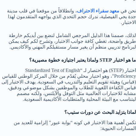
نحن في
معهد سفراء الاحتراف
، وانطلاقاً من موقعنا في قلب مدينة
جدة بحي الفيصلية، ندرك حجم التحدي الذي يواجهه المتقدمون لهذا
الاختبار.
لذلك، صممنا هذا الدليل المرجعي الشامل لنضع بين أيديكم خارطة
طريق واضحة، تغطي كافة جوانب الاختبار، وتشرح لكم كيف يمكن
لبرنامج تدريبي منظم أن يغير مسار مستقبلكم المهني والأكاديمي.
ما هو اختبار STEP ولماذا يعتبر اجتيازه خطوة مصيرية؟
اختبار (STEP) هو اختصار لـ “Standardized Test of English
Proficiency”، وهو اختبار محلي يُقدّم من خلال المركز الوطني للقياس
(قياس) وهيئة تقويم التعليم والتدريب في السعودية. يهدف الاختبار إلى
قياس الكفاءة اللغوية للطلاب والموظفين بشكل موضوعي ودقيق،
مشابه للاختبارات العالمية مثل التوفل والآيلتس، ولكنه مصمم
ليتناسب مع البيئة المحلية والمتطلبات الأكاديمية السعودية.
لماذا يتزايد البحث عن دورات ستيب؟
تكمن أهمية هذا الاختبار في كونه “بوابة عبور” إلزامية للعديد من
المسارات الحيوية: