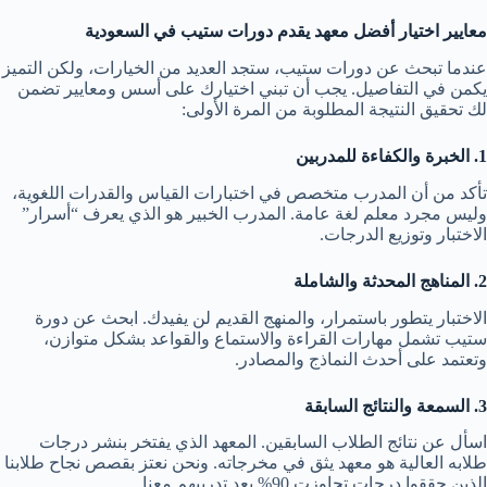
معايير اختيار أفضل معهد يقدم دورات ستيب في السعودية
عندما تبحث عن دورات ستيب، ستجد العديد من الخيارات، ولكن التميز
يكمن في التفاصيل. يجب أن تبني اختيارك على أسس ومعايير تضمن
لك تحقيق النتيجة المطلوبة من المرة الأولى:
1. الخبرة والكفاءة للمدربين
تأكد من أن المدرب متخصص في اختبارات القياس والقدرات اللغوية،
وليس مجرد معلم لغة عامة. المدرب الخبير هو الذي يعرف “أسرار”
الاختبار وتوزيع الدرجات.
2. المناهج المحدثة والشاملة
الاختبار يتطور باستمرار، والمنهج القديم لن يفيدك. ابحث عن دورة
ستيب تشمل مهارات القراءة والاستماع والقواعد بشكل متوازن،
وتعتمد على أحدث النماذج والمصادر.
3. السمعة والنتائج السابقة
اسأل عن نتائج الطلاب السابقين. المعهد الذي يفتخر بنشر درجات
طلابه العالية هو معهد يثق في مخرجاته. ونحن نعتز بقصص نجاح طلابنا
الذين حققوا درجات تجاوزت 90% بعد تدريبهم معنا.