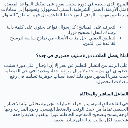
المنهج الذي نقدمه في دورة ستيب يقوم على تفكيك القواعد المعقدة
(مثل الأزمنة، الجمل الشرطية، المبني للمجهول) وتحويلها إلى معادلات
بسيطة ومفهومة. الهدف ليس حفظ القاعدة، بل فهم “منطق” السؤال.
التعرف على المفاتيح: كل سؤال قواعد يحتوي على كلمة دالة
ترشدك للحل الصحيح فوراً.
التطبيق العملي: حل مئات الأسئلة من نماذج سابقة لترسيخ
القاعدة في الذهن.
لماذا يفضل الطلاب دورة ستيب حضوري في جدة؟
على الرغم من انتشار التعليم عن بعد، إلا أن الإقبال على دورة ستيب
حضوري في مدينة جدة لا يزال مرتفعاً جداً، وتحديداً في حي الفيصلية
حيث مقرنا المجهز. يعود ذلك لعدة أسباب جوهرية تساهم في رفع
معدلات التحصيل:
التفاعل المباشر والمحاكاة
في القاعة الدراسية، يتم إجراء اختبارات تجريبية تحاكي بيئة الاختبار
الحقيقي تماماً من حيث الوقت والضغط النفسي. وجود المدرب وجهاً
لوجه يسمح بتصحيح المفاهيم الخاطئة فوراً، وتقديم تغذية راجعة
شخصية لكل طالب بناءً على نقاط ضعفه.