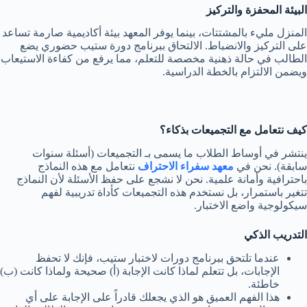
البيئة المحفزة والتركيز
المنزل مليء بالمشتتات، بينما يوفر المعهد بيئة أكاديمية صارمة تساعد
على التركيز والانضباط. الالتحاق ببرنامج دورة ستيب حضوري يضع
الطالب في حالة ذهنية مخصصة للتعلم، مما يرفع من كفاءة الاستيعاب
ويضمن الالتزام بالخطة الدراسية.
كيف نتعامل مع التجميعات بذكاء؟
ينتشر في أوساط الطلاب ما يسمى بـ التجميعات (أسئلة سنوات
سابقة). نحن في
معهد سفراء الاحتراف
نتعامل مع هذه النماذج
باحترافية وأمانة علمية. نحن لا نشجع على حفظ الأسئلة لأن النماذج
تتغير باستمرار، بل نستخدم هذه التجميعات كأداة تدريبية لفهم
سيكولوجية واضع الاختبار.
التدريب الذكي
عندما تلتحق ببرنامج دورات لاختبار ستيب، فإنك لا تحفظ
الإجابات، بل تتعلم لماذا كانت الإجابة (أ) صحيحة ولماذا كانت (ب)
خاطئة.
هذا الفهم العميق هو الذي يجعلك قادراً على الإجابة على أي