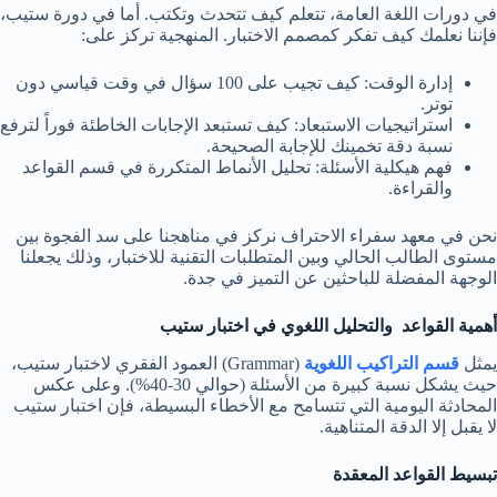
في دورات اللغة العامة، تتعلم كيف تتحدث وتكتب. أما في دورة ستيب،
فإننا نعلمك كيف تفكر كمصمم الاختبار. المنهجية تركز على:
إدارة الوقت: كيف تجيب على 100 سؤال في وقت قياسي دون
توتر.
استراتيجيات الاستبعاد: كيف تستبعد الإجابات الخاطئة فوراً لترفع
نسبة دقة تخمينك للإجابة الصحيحة.
فهم هيكلية الأسئلة: تحليل الأنماط المتكررة في قسم القواعد
والقراءة.
نحن في معهد سفراء الاحتراف نركز في مناهجنا على سد الفجوة بين
مستوى الطالب الحالي وبين المتطلبات التقنية للاختبار، وذلك يجعلنا
الوجهة المفضلة للباحثين عن التميز في جدة.
أهمية القواعد والتحليل اللغوي في اختبار ستيب
يمثل
قسم التراكيب اللغوية
(Grammar) العمود الفقري لاختبار ستيب،
حيث يشكل نسبة كبيرة من الأسئلة (حوالي 30-40%). وعلى عكس
المحادثة اليومية التي تتسامح مع الأخطاء البسيطة، فإن اختبار ستيب
لا يقبل إلا الدقة المتناهية.
تبسيط القواعد المعقدة