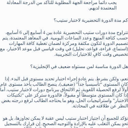
يجب دائماً مراجعة الجهة المطلوبة للتأكد من الدرجة المعادلة
المعتمدة لديهم.
كم مدة الدورة التحضيرية لاختبار ستيب؟
تتراوح مدة دورات ستيب التحضيرية عادة بين 4 أسابيع إلى 6 أسابيع،
حسب كثافة المنهج وعدد الساعات اليومية. في المعاهد المعتمدة، يتم
تصميم الدورة لتكون مكثفة ومركزة لضمان تغطية كافة المهارات
(استماع، قراءة، قواعد، تحليل) في وقت قياسي قبل موعد الاختبار، مع
تخصيص وقت كافٍ للاختبارات التجريبية.
هل الدورة مناسبة لمن مستواه ضعيف في الإنجليزية؟
نعم، ولكن بشرط. يتم عادة إجراء اختبار تحديد مستوى قبل البدء. إذا
كان المستوى “تأسيسياً جداً” (ضعيف)، ينصح الطالب بأخذ مستوى عام
أولاً لرفع الحصيلة اللغوية، ثم الالتحاق ببرنامج دورات لاختبار ستيب. أما
إذا كان المستوى متوسطاً أو مقبولاً، فالدورة ستركز على “تكتيكات
الاختبار” واستراتيجيات الحل، وهو ما يحتاجه الطالب لرفع درجته بغض
النظر عن طلاقته في المحادثة.
نؤكد للجميع أن اجتياز اختبار ستيب ليس عقبة لا يمكن تجاوزها، بل هو
تحدٍ يمكن التغلب عليه بالإرادة والتوجيه الصحيح. إن قرارك بالتسجيل