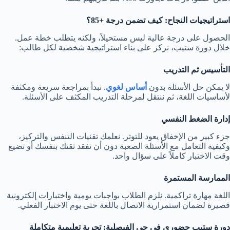
استراتيجيات النجاح: كيف تضمن درجة +85؟
الحصول على درجة عالية ليس مستحيلاً، ولكنه يتطلب خطة عمل.
خلال دورة ستيب، نركز على بناء استراتيجية شخصية لكل طالب:
التأسيس ثم التدريب
لا يمكن حل الأسئلة بدون
أساس لغوي
. نبدأ بمراجعة سريعة ومكثفة
لأساسيات اللغة، ثم ننتقل لمرحلة التدريب المكثف على الأسئلة.
إدارة الضغط النفسي
جزء كبير من الإخفاق يعود للتوتر. نعلمك تقنيات التنفس والتركيز،
وكيفية التعامل مع الأسئلة الصعبة دون أن تفقد ثقتك بنفسك أو تضيع
وقت الاختبار كاملاً على سؤال واحد.
الممارسة المستمرة
اللغة مهارة تراكمية. نلزم الطلاب بواجبات يومية واختبارات إلكترونية
قصيرة لضمان استمرارية الاتصال باللغة حتى يوم الاختبار الفعلي.
دورة ستيب حضوري في حي الفيصلية: تجربة تعليمية متكاملة