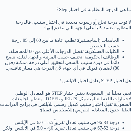
ما هي الدرجة المطلوبة في اختبار Step؟
لا توجد درجة نجاح أو رسوب محددة في اختبار ستيب، فالدرجة
المطلوبة تعتمد كلياً على الجهة التي تتقدم إليها:
الجامعات (الماجستير): تطلب عادة ما بين 60 إلى 85 درجة
حسب التخصص.
الكليات العسكرية: تفضل الدرجات الأعلى من 60 للمفاضلة.
الوظائف الحكومية: تختلف حسب المرتبة والجهة. لذلك، ننصح
دائماً في دورة ستيب بالسعي لتحقيق أعلى درجة ممكنة (فوق
80) لضمان قبولك في أي جهة، لأن الدرجة هي معيار تنافسي.
هل اختبار STEP يعادل اختبار الايلتس؟
نعم، محلياً في السعودية يعتبر اختبار STEP هو المعادل الوطني
لاختبارات اللغة العالمية مثل IELTS و TOEFL. معظم الجامعات
السعودية تقبل اختبار ستيب كبديل رسمي للآيلتس في برامج الدراسات
العليا. جدول المعادلة التقريبي (للاستئناس فقط):
درجة 83-96 في ستيب تعادل تقريباً 5.5 – 6.0 في الآيلتس.
درجة 52-67 في ستيب تعادل تقريباً 4.0 – 5.0 في الآيلتس. ولكن