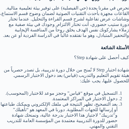
نحرص في مقرنا بجدة (حي الفيصلية) على توفير بيئة تعليمية مثالية.
القاعات مجهزة بأحدث التقنيات الصوتية لضمان وضوح قسم الاستماع،
وشاشات عرض تفاعلية لشرح قسم القراءة والتحليل. عندما تختار
دورة ستيب حضوري، أنت تختار الالتزام. وجودك في بيئة صفية مع
زملاء يشاركونك نفس الهدف يخلق روحاً من المنافسة الإيجابية
والتحفيز المتبادل، وهو ما نفتقده غالباً في الدراسة الفردية أو عن بعد.
الأسئلة الشائعة
كيف أحصل على شهادة Step؟
شهادة اختبار Step لا تُمنح من خلال دورة تدريبية، بل تصدر حصرياً من
هيئة تقويم التعليم والتدريب (قياس) بعد دخول الاختبار الرسمي.
للحصول عليها، يجب عليك:
التسجيل في موقع “قياس” وحجز موعد للاختبار (المحوسب).
دخول الاختبار في المراكز المعتمدة.
بعد التصحيح، تظهر النتيجة في ملفك الإلكتروني ويمكنك طباعتها
أو إرسالها للجهات المطلوبة. دورنا في المعهد هو “تأهيلك”
و”تدريبك” لاجتياز هذا الاختبار بدرجة عالية، ونمنحك شهادة
حضور للدورة التدريبية معتمدة من المؤسسة العامة للتدريب
التقني والمهني.