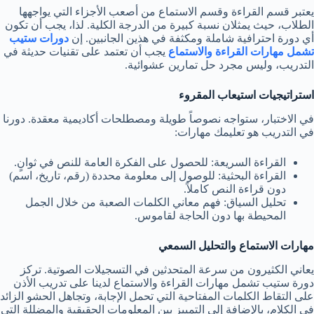
يعتبر قسم القراءة وقسم الاستماع من أصعب الأجزاء التي يواجهها
الطلاب، حيث يمثلان نسبة كبيرة من الدرجة الكلية. لذا، يجب أن تكون
أي دورة احترافية شاملة ومكثفة في هذين الجانبين. إن
دورات ستيب
تشمل مهارات القراءة والاستماع
يجب أن تعتمد على تقنيات حديثة في
التدريب، وليس مجرد حل تمارين عشوائية.
استراتيجيات استيعاب المقروء
في الاختبار، ستواجه نصوصاً طويلة ومصطلحات أكاديمية معقدة. دورنا
في التدريب هو تعليمك مهارات:
القراءة السريعة: للحصول على الفكرة العامة للنص في ثوانٍ.
القراءة البحثية: للوصول إلى معلومة محددة (رقم، تاريخ، اسم)
دون قراءة النص كاملاً.
تحليل السياق: فهم معاني الكلمات الصعبة من خلال الجمل
المحيطة بها دون الحاجة لقاموس.
مهارات الاستماع والتحليل السمعي
يعاني الكثيرون من سرعة المتحدثين في التسجيلات الصوتية. تركز
دورة ستيب تشمل مهارات القراءة والاستماع لدينا على تدريب الأذن
على التقاط الكلمات المفتاحية التي تحمل الإجابة، وتجاهل الحشو الزائد
في الكلام، بالإضافة إلى التمييز بين المعلومات الحقيقية والمضللة التي