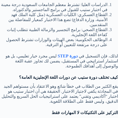
الدراسات العليا: تشترط معظم الجامعات السعودية درجة معينة
في اختبار ستيب للقبول في برامج الماجستير والدكتوراه.
القطاع العسكري: الكليات العسكرية (مثل كلية الملك فهد
الأمنية، وزارة الدفاع) تضع هذا الاختبار كمعيار للمفاضلة بين
المتقدمين.
القطاع الصحي: برامج التجسير والزمالة الطبية تتطلب إثبات
كفاءة اللغة الإنجليزية.
الوظائف الحكومية: بعض الهيئات والوزارات تشترط الحصول
على درجة مرتفعة للتعيين أو الترقية.
لذلك، فإن التسجيل في
دورة STEP
ليس مجرد خيار تعليمي، بل هو
استثمار استراتيجي في المستقبل، يضمن لك تجاوز عقبة اللغة
والوصول إلى أهدافك الطموحة.
كيف تختلف دورة ستيب عن دورات اللغة الإنجليزية العامة؟
يقع الكثير من الطلاب في خطأ شائع وهو الاعتقاد بأن مستواهم الجيد
في المحادثة يكفي لاجتياز الاختبار. الحقيقة هي أن اختبار ستيب هو
اختبار “أكاديمي وتقني” يعتمد على استراتيجيات الحل السريع والتحليل
الدقيق، وليس فقط على الطلاقة اللغوية.
التركيز على التكتيكات لا المهارات فقط