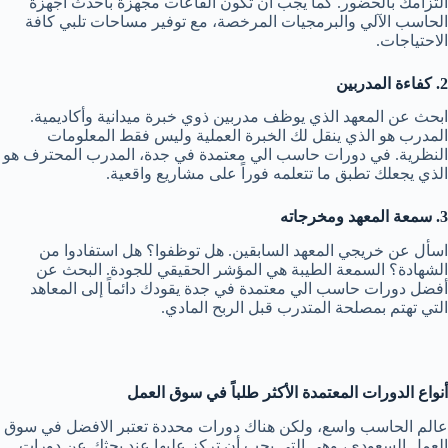
التزامك بالحضور. كما يجب أن تكون القاعات مجهزة بأحدث أجهزة
الحاسب الآلي والبرمجيات المرخصة، مع توفير مساحات تلبي كافة
الاحتياجات.
2. كفاءة المدربين
ابحث عن المعهد الذي يوظف مدربين ذوي خبرة ميدانية وأكاديمية.
المدرب هو الذي ينقل لك الخبرة العملية وليس فقط المعلومات
النظرية. في دورات حاسب الي معتمدة في جدة، المدرب المحترف هو
الذي يجعلك تطبق ما تتعلمه فوراً على مشاريع واقعية.
3. سمعة المعهد ومخرجاته
اسأل عن خريجي المعهد السابقين. هل توظفوا؟ هل استفادوا من
الشهادة؟ السمعة الطيبة هي المؤشر الحقيقي للجودة. البحث عن
أفضل دورات حاسب الي معتمدة في جدة يقودك دائماً إلى المعاهد
التي تهتم بمصلحة المتدرب قبل الربح المادي.
أنواع الدورات المعتمدة الأكثر طلباً في سوق العمل
عالم الحاسب واسع، ولكن هناك دورات محددة تعتبر الافضل في سوق
العمل السعودي، وهي التي يجب أن تركز عليها عند بحثك عن دورات