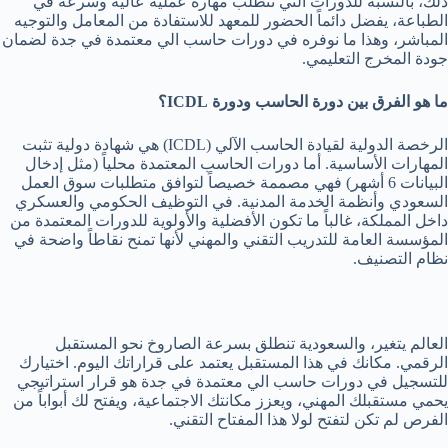
ذلك، بالنسبة للدورات التي تتطلب مهارة عملية عالية وسرعة في
الطباعة، يفضل دائماً الحضور للمعهد للاستفادة من المعامل والتوجيه
المباشر، وهذا ما نوفره في دورات حاسب الي معتمدة في جدة لضمان
جودة المخرج التعليمي.
ما هو الفرق بين دورة الحاسب ودورة ICDL؟
الرخصة الدولية لقيادة الحاسب الآلي (ICDL) هي شهادة دولية تثبت
المهارات الأساسية. أما دورات الحاسب المعتمدة محلياً (مثل إدخال
البيانات 6 أشهر) فهي مصممة خصيصاً لتوافق متطلبات سوق العمل
السعودي وأنظمة الخدمة المدنية. في التوظيف الحكومي والعسكري
داخل المملكة، غالباً ما تكون الأفضلية والأولوية للدورات المعتمدة من
المؤسسة العامة للتدريب التقني والمهني لأنها تمنح نقاطاً واضحة في
نظام التصنيف.
العالم يتغير، والسعودية تنطلق بسرعة الصاروخ نحو المستقبل
الرقمي. مكانك في هذا المستقبل يعتمد على قراراتك اليوم. اختيارك
للتسجيل في دورات حاسب الي معتمدة في جدة هو قرار استراتيجي
يحمي مستقبلك المهني، ويعزز مكانتك الاجتماعية، ويفتح لك أبواباً من
الفرص لم تكن لتفتح لولا هذا المفتاح التقني.