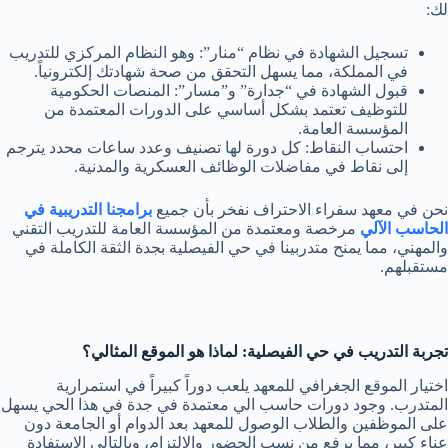
لك:
تسجيل الشهادة في نظام “منار”:
وهو النظام المركزي للتدريب
في المملكة، مما يسهل التحقق من صحة شهادتك إلكترونياً.
قبول الشهادة في “جدارة” و”مسار”:
المنصات الحكومية
للتوظيف تعتمد بشكل أساسي على الدورات المعتمدة من
المؤسسة العامة.
احتساب النقاط:
كل دورة لها تصنيف وعدد ساعات محدد يترجم
إلى نقاط في مفاضلات الوظائف العسكرية والمدنية.
نحن في معهد سفراء الاحتراف نفخر بأن جميع
برامجنا التدريبية في
الحاسب الآلي
مرخصة ومعتمدة من المؤسسة العامة للتدريب التقني
والمهني، مما يمنح متدربينا في حي الفيصلية بجدة الثقة الكاملة في
مستقبلهم.
تجربة التدريب في حي الفيصلية: لماذا هو الموقع المثالي؟
اختيار الموقع الجغرافي للمعهد يلعب دوراً كبيراً في استمرارية
المتدرب. وجود دورات حاسب الي معتمدة في جدة في هذا الحي يسهل
على الموظفين والطلاب الوصول للمعهد بعد الدوام أو الجامعة دون
عناء كبير، مما يرفع من نسب الحضور والالتزام، وبالتالي الاستفادة