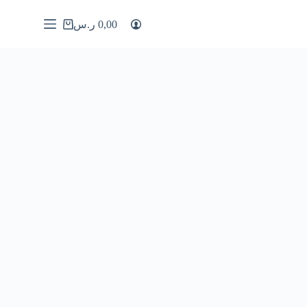
0,00
ر.س