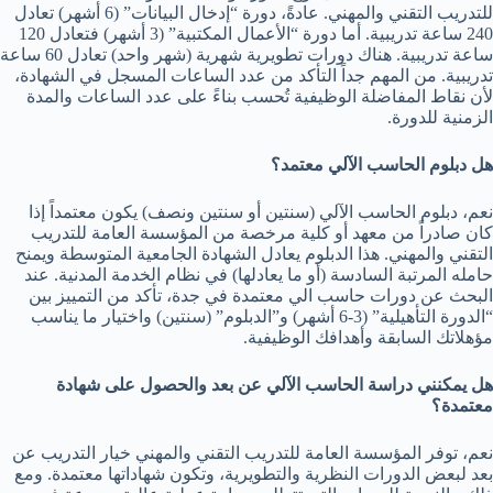
للتدريب التقني والمهني. عادةً، دورة “إدخال البيانات” (6 أشهر) تعادل
240 ساعة تدريبية. أما دورة “الأعمال المكتبية” (3 أشهر) فتعادل 120
ساعة تدريبية. هناك دورات تطويرية شهرية (شهر واحد) تعادل 60 ساعة
تدريبية. من المهم جداً التأكد من عدد الساعات المسجل في الشهادة،
لأن نقاط المفاضلة الوظيفية تُحسب بناءً على عدد الساعات والمدة
الزمنية للدورة.
هل دبلوم الحاسب الآلي معتمد؟
نعم، دبلوم الحاسب الآلي (سنتين أو سنتين ونصف) يكون معتمداً إذا
كان صادراً من معهد أو كلية مرخصة من المؤسسة العامة للتدريب
التقني والمهني. هذا الدبلوم يعادل الشهادة الجامعية المتوسطة ويمنح
حامله المرتبة السادسة (أو ما يعادلها) في نظام الخدمة المدنية. عند
البحث عن دورات حاسب الي معتمدة في جدة، تأكد من التمييز بين
“الدورة التأهيلية” (3-6 أشهر) و”الدبلوم” (سنتين) واختيار ما يناسب
مؤهلاتك السابقة وأهدافك الوظيفية.
هل يمكنني دراسة الحاسب الآلي عن بعد والحصول على شهادة
معتمدة؟
نعم، توفر المؤسسة العامة للتدريب التقني والمهني خيار التدريب عن
بعد لبعض الدورات النظرية والتطويرية، وتكون شهاداتها معتمدة. ومع