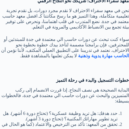
معهد سفراء الاحتراف: شريكك نحو النجاح الرقمي
نحن في معهد سفراء الاحتراف لا نقدم مجرد دورات، بل نقدم تجربة
تعليمية متكاملة، وهذا التميز هو ما رسخ مكانتنا كـ افضل معهد حاسب
معتمد في جدة. نضع المتدرب في قلب اهتمامنا، ونحرص على توفير
بيئة تجمع بين الانضباط الأكاديمي والمرونة في التعلم.
سواء كنت تبحث عن دورات حاسب الي معتمدة في جدة للمبتدئين أو
للمحترفين، فإن برامجنا مصممة لتأخذ بيدك خطوة بخطوة نحو
الاحتراف. نعتمد في تدريبنا على التطبيق العملي المكثف، لأننا نؤمن أن
الحاسب مهارة يدوية وذهنية
لا يمكن تعلمها بالمشاهدة فقط.
خطوات التسجيل والبدء في رحلة التميز
البداية الصحيحة هي نصف النجاح. إذا قررت الانضمام إلى ركب
المتميزين والبحث عن دورات حاسب الي معتمدة في جدة، فالخطوات
بسيطة:
حدد هدفك: هل تريد وظيفة عسكرية؟ (تحتاج دورة 6 أشهر). هل
تريد تطوير مهاراتك المكتبية؟ (تحتاج دورة 3 أشهر).
تحقق من المعهد: تأكد من الترخيص والاعتماد (كما هو الحال في