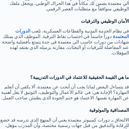
الي معتمدة يضمن لك مكاناً في هذا الحراك الوطني، ويجعل ملفك
الوظيفي متوافقاً مع متطلبات العصر الرقمي.
الأمان الوظيفي والترقيات
في نظام الخدمة المدنية والقطاعات العسكرية، تلعب
الدورات
المعتمدة
دوراً حاسماً في احتساب نقاط الترقية. الموظف الذي يمتلك
شهادات من دورات حاسب الي معتمدة في جدة يتمتع بأفضلية واضحة
عند المفاضلة للترقيات أو البعثات، مقارنة بزميله الذي يفتقد لهذه
المؤهلات.
ما هي القيمة الحقيقية للاعتماد في الدورات التدريبية؟
قد يتساءل البعض لماذا يجب أن أبحث عن معتمدة، ألا يكفي أن أتعلم
المهارة؟ الإجابة هي: في عالم الأعمال والتوظيف، التوثيق لا يقل أهمية
عن المهارة نفسها. الاعتماد هو ختم الجودة الذي يطمئن صاحب العمل.
المصداقية والموثوقية
الالتحاق بـ دورات كمبيوتر معتمدة يعني أن المنهج الذي تدرسه قد خضع
للرقابة والتدقيق من قبل جهات رسمية مختصة، وأن المدرب مؤهل،