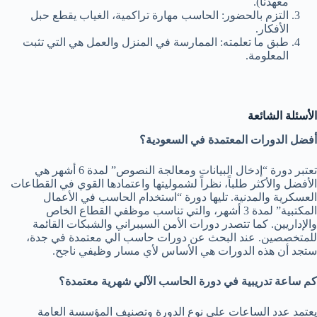
معهدنا).
التزم بالحضور: الحاسب مهارة تراكمية، الغياب يقطع حبل
الأفكار.
طبق ما تعلمته: الممارسة في المنزل والعمل هي التي تثبت
المعلومة.
الأسئلة الشائعة
أفضل الدورات المعتمدة في السعودية؟
تعتبر دورة “إدخال البيانات ومعالجة النصوص” لمدة 6 أشهر هي
الأفضل والأكثر طلباً، نظراً لشموليتها واعتمادها القوي في القطاعات
العسكرية والمدنية. تليها دورة “استخدام الحاسب في الأعمال
المكتبية” لمدة 3 أشهر، والتي تناسب موظفي القطاع الخاص
والإداريين. كما تتصدر دورات الأمن السيبراني والشبكات القائمة
للمتخصصين. عند البحث عن دورات حاسب الي معتمدة في جدة،
ستجد أن هذه الدورات هي الأساس لأي مسار وظيفي ناجح.
كم ساعة تدريبية في دورة الحاسب الآلي شهرية معتمدة؟
يعتمد عدد الساعات على نوع الدورة وتصنيف المؤسسة العامة