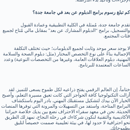
كم تبلغ رسوم برامج الدبلوم عن بعد في جامعة جدة؟
تقدم جامعة جدة، مُمثلة في الكلية التطبيقية وعمادة القبول
والتسجيل، برامج “الدبلوم المشارك عن بعد” بمقابل مالي مُتاح لجميع
فئات المجتمع.
لا يوجد سعر موحد وثابت لجميع الدبلومات؛ حيث تختلف التكلفة
الإجمالية بناءً على نوع التخصص المختار (مثل: دبلوم الصحة والسلامة
المهنية، دبلوم العلاقات العامة، وغيرها من التخصصات النوعية) وعدد
الساعات المعتمدة للبرنامج.
ختاماً، إن العالم الرقمي يفتح ذراعيه لكل طموح يسعى للتميز. لقد
أزالت التكنولوجيا كافة الحواجز التي كانت تعيق مسيرة التعلم، وأصبح
الخيار الآن بيدك لتشكيل مستقبلك المهني. بادر اليوم باستكشاف
البرامج المتاحة، واستفد من التسهيلات والمرونة التي توفرها المنصات
الحديثة. نحن في معهد سفراء الاحتراف نضع بين يديك خلاصة خبراتنا
الأكاديمية والتقنية لنكون شركاءك في رحلة النجاح، نمهد لك الطريق
نحو احترافية لا حدود لها، في بيئة تعليمية صممت خصيصاً لتليق
بطموحاتك.