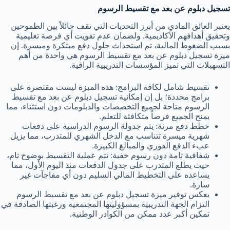
تسجيل دبلوم عن بعد مع تقسيط الرسوم
يعتبر العائق المادي من أبرز التحديات التي تقف حائلاً بين الطموحين
وتحقيق أهدافهم الأكاديمية. ولضمان عدم تفويت أي فرصة تعليمية
بسبب الضغوط المالية، تم استحداث حلول دفع مبتكرة وميسرة. إن
ميزة تسجيل دبلوم عن بعد مع تقسيط الرسوم هي واحدة من أهم
التسهيلات التي تميز المؤسسات التدريبية الراقية.
تقسيط شامل لكافة البرامج: هذه الميزة ليست مقتصرة على
برامج محددة؛ بل إن إمكانية تسجيل دبلوم عن بعد مع تقسيط
الرسوم متاحة لجميع التخصصات والدبلومات دون استثناء، مما
يمنح الجميع فرصاً متكافئة للتعلم.
خطط دفع مرنة: يتم جدولة الرسوم الدراسية على دفعات
شهرية ميسرة تتناسب مع الدخل الشهري للمتدرب، مما يزيل
عبء الدفع الفوري والمبالغ الكبيرة.
شفافية تامة دون رسوم خفية: تتم عملية التقسيط بوضوح تام،
حيث يطلع المتدرب على جدول الدفعات منذ اليوم الأول، مما
يساعده على التخطيط المالي السليم دون أي مفاجآت غير
سارة.
يعكس توفير ميزة تسجيل دبلوم عن بعد مع تقسيط الرسوم
التزام الجهة التدريبية بمسؤوليتها المجتمعية ورغبتها الصادقة في
تمكين أكبر عدد ممكن من الكوادر الوطنية.