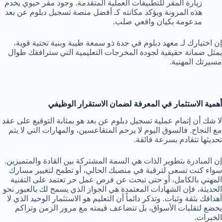
زيارة المقر للتطبيقات العملية المتقدمة. وجود مقر حيوي يخدم
هذه المرونة ويؤكد مكانته كـ أفضل منصة تسجيل دبلوم عن بعد
مدعومة بكيان واقعي صلب.
إن اختيارك لـ معهد دبلوم في جدة ذو سمعة طيبة وبنية تحتية قوية،
يمثل ضمانة حقيقية لجودة المخرجات التعليمية التي سترافقك طوال
مسيرتك المهنية.
أهمية الاستثمار في المعرفة لضمان الاستقرار الوظيفي
لا شك أن إتمام عملية تسجيل دبلوم عن بعد هو بمثابة التوقيع على عقد
مع النجاح. فالسوق اليوم لا يرحم المتقاعسين، والمهارات التي لا يتم
تحديثها تتقادم بسرعة فائقة.
إن المبادرة بتطوير الذات هي السمة المشتركة بين القادة والمتميزين.
سواء كنت تسعى لترقية في منصبك الحالي، أو تطمح لتغيير مسارك
المهني بالكامل، أو حتى تبحث عن فرص عمل حر تعتمد على التقنية
الحديثة، فإن الشهادات المعتمدة هي الجواز الذي يسمح لك بالعبور نحو
أهدافك بثقة وثبات. وتذكر دائماً أن التعليم هو الاستثمار الوحيد الذي لا
يخضع لتقلبات الأسواق، بل تتضاعف قيمته مع مرور الزمن وتراكم
الخبرات.