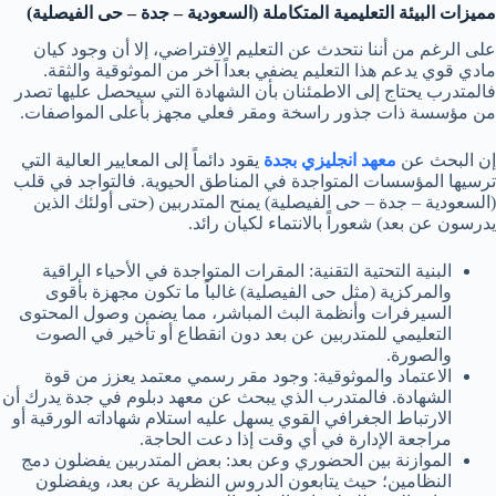
مميزات البيئة التعليمية المتكاملة (السعودية – جدة – حى الفيصلية)
على الرغم من أننا نتحدث عن التعليم الافتراضي، إلا أن وجود كيان
مادي قوي يدعم هذا التعليم يضفي بعداً آخر من الموثوقية والثقة.
فالمتدرب يحتاج إلى الاطمئنان بأن الشهادة التي سيحصل عليها تصدر
من مؤسسة ذات جذور راسخة ومقر فعلي مجهز بأعلى المواصفات.
إن البحث عن
معهد انجليزي بجدة
يقود دائماً إلى المعايير العالية التي
ترسيها المؤسسات المتواجدة في المناطق الحيوية. فالتواجد في قلب
(السعودية – جدة – حى الفيصلية) يمنح المتدربين (حتى أولئك الذين
يدرسون عن بعد) شعوراً بالانتماء لكيان رائد.
البنية التحتية التقنية: المقرات المتواجدة في الأحياء الراقية
والمركزية (مثل حى الفيصلية) غالباً ما تكون مجهزة بأقوى
السيرفرات وأنظمة البث المباشر، مما يضمن وصول المحتوى
التعليمي للمتدربين عن بعد دون انقطاع أو تأخير في الصوت
والصورة.
الاعتماد والموثوقية: وجود مقر رسمي معتمد يعزز من قوة
الشهادة. فالمتدرب الذي يبحث عن معهد دبلوم في جدة يدرك أن
الارتباط الجغرافي القوي يسهل عليه استلام شهاداته الورقية أو
مراجعة الإدارة في أي وقت إذا دعت الحاجة.
الموازنة بين الحضوري وعن بعد: بعض المتدربين يفضلون دمج
النظامين؛ حيث يتابعون الدروس النظرية عن بعد، ويفضلون