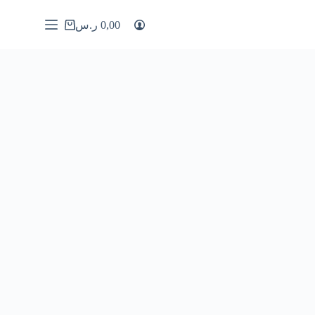
0,00
ر.س