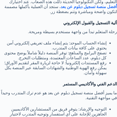
التعليم، ولكن التكنولوجيا الحديثة ذللت هذه الصعاب. عند اختيارك
أفضل منصة تسجيل دبلوم عن بعد
، ستجد أن العملية بأكملها مصممة
لتكون واضحة ومباشرة وتتم بضغطة زر.
آلية التسجيل والقبول الإلكتروني
رحلة المتعلم تبدأ من واجهة مستخدم بسيطة ومريحة.
إنشاء الحساب الموحد: يتم إنشاء ملف تعريفي إلكتروني آمن
يحتوي على كافة بيانات المتدرب.
تصفح البرامج والمناهج: توفر المنصة دليلاً شاملاً يوضح محتوى
كل دبلوم، عدد الساعات المعتمدة، ومتطلبات التخرج.
رفع المستندات إلكترونياً: لا حاجة لزيارة المقر لتقديم الأوراق؛
يمكن رفع الهوية الوطنية والشهادات السابقة عبر المنصة بكل
سهولة وأمان.
الدعم الفني والأكاديمي المستمر
ما يميز أفضل منصة تسجيل دبلوم عن بعد هو عدم ترك المتدرب وحيداً
في مواجهة التقنية.
التوجيه والإرشاد: يتوفر فريق من المستشارين الأكاديميين
الجاهزين للإجابة على أي استفسار وتوجيه المتدرب لاختيار