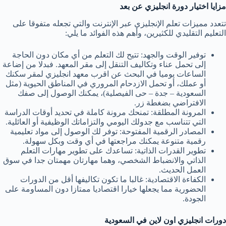
مزايا اختيار دورة انجليزي عن بعد
تتعدد مميزات تعلم الإنجليزي عبر الإنترنت والتي تجعله متفوقا على
التعليم التقليدي للكثيرين، وأهم هذه الفوائد ما يلي:
توفير الوقت والجهد: تتيح لك التعلم من أي مكان دون الحاجة
إلى تحمل عناء وتكاليف التنقل إلى مقر المعهد. فبدلا من إضاعة
الساعات يوميا في البحث عن اقرب معهد انجليزي لمقر سكنك
أو عملك، أو تحمل الازدحام المروري في المناطق الحيوية (مثل
السعودية – جدة – حى الفيصلية)، يمكنك الوصول إلى صفك
الافتراضي بضغطة زر.
المرونة المطلقة: تمنحك مرونة كاملة في تحديد أوقات الدراسة
التي تتناسب مع جدولك اليومي والتزاماتك الوظيفية أو العائلية.
المصادر الرقمية المفتوحة: توفر لك الوصول إلى مواد تعليمية
رقمية متنوعة يمكنك مراجعتها في أي وقت وبكل سهولة.
تطوير القدرات الذاتية: تساعدك على تطوير مهارات التعلم
الذاتي والانضباط الشخصي، وهما مهارتان مهمتان جدا في سوق
العمل الحديث.
الكفاءة الاقتصادية: غالبا ما تكون تكاليفها أقل من الدورات
الحضورية مما يجعلها خيارا اقتصاديا ممتازا دون المساومة على
الجودة.
دورات انجليزي اون لاين في السعودية