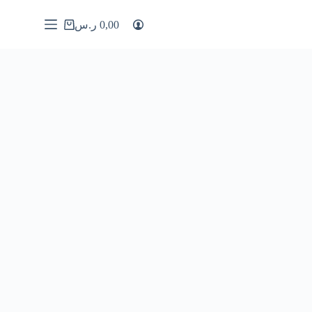
0,00
ر.س