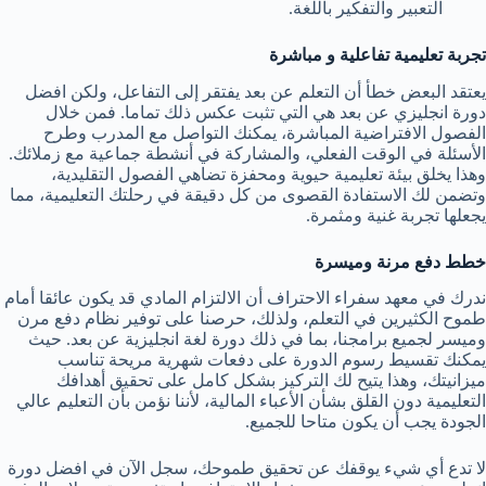
التعبير والتفكير باللغة.
تجربة تعليمية تفاعلية و مباشرة
يعتقد البعض خطأ أن التعلم عن بعد يفتقر إلى التفاعل، ولكن افضل
دورة انجليزي عن بعد هي التي تثبت عكس ذلك تماما. فمن خلال
الفصول الافتراضية المباشرة، يمكنك التواصل مع المدرب وطرح
الأسئلة في الوقت الفعلي، والمشاركة في أنشطة جماعية مع زملائك.
وهذا يخلق بيئة تعليمية حيوية ومحفزة تضاهي الفصول التقليدية،
وتضمن لك الاستفادة القصوى من كل دقيقة في رحلتك التعليمية، مما
يجعلها تجربة غنية ومثمرة.
خطط دفع مرنة وميسرة
ندرك في معهد سفراء الاحتراف أن الالتزام المادي قد يكون عائقا أمام
طموح الكثيرين في التعلم، ولذلك، حرصنا على توفير نظام دفع مرن
وميسر لجميع برامجنا، بما في ذلك دورة لغة انجليزية عن بعد. حيث
يمكنك تقسيط رسوم الدورة على دفعات شهرية مريحة تناسب
ميزانيتك، وهذا يتيح لك التركيز بشكل كامل على تحقيق أهدافك
التعليمية دون القلق بشأن الأعباء المالية، لأننا نؤمن بأن التعليم عالي
الجودة يجب أن يكون متاحا للجميع.
لا تدع أي شيء يوقفك عن تحقيق طموحك، سجل الآن في افضل دورة