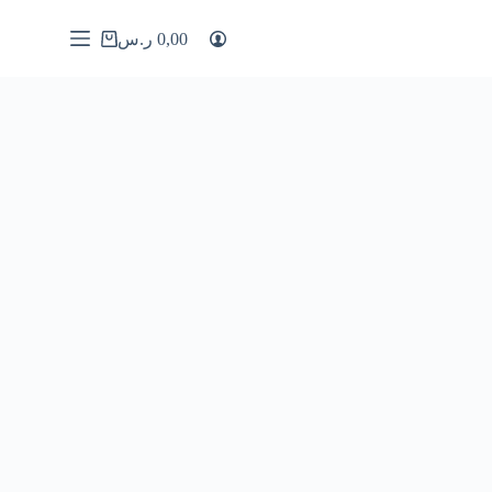
0,00
ر.س