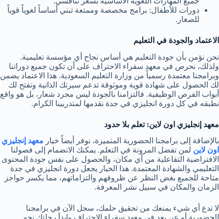
جميع المهارات اللغوية الأساسية بسعر تنافسي.
دورات للأطفال: برامج مخصصة وممتعة تبني أساساً لغوياً قوياً
للصغار.
الاعتماد والجودة في التعليم
نحن نؤمن بأن جودة التعليم هي أساس نجاح أي مؤسسة تعليمية.
ولذلك، نحرص في معهد سفراء الاحتراف على أن تكون جميع دوراتنا
وبرامجنا معتمدة رسمياً من وزارة التعليم السعودية. هذا الاعتماد يضمن
لك الحصول على شهادة قوية وموثوقة تدعم سيرتك الذاتية وتفتح لك
أبواب الفرص الوظيفية. فالتزامنا بالجودة ليس مجرد شعار، بل هو واقع
نطبقه في كل دورة انجليزي في جدة نقدمها لمتدربينا الكرام.
معهد إنجليزي اون لاين: تعلم بلا حدود
بالإضافة إلى برامجنا الحضورية المتميزة، نوفر أيضاً خيار
معهد إنجليزي
اون لاين
لمن تفضل المرونة في التعلم. يمكنك الانضمام إلى فصولنا
الافتراضية التفاعلية من أي مكان، والحصول على نفس جودة المحتوى
التعليمي والشهادة المعتمدة. هذا الخيار يجعل دورة انجليزي في جدة
متاحة للجميع بغض النظر عن ظروفهم والتزاماتهم، مما يكسر حواجز
الزمان والمكان في سبيل نشر المعرفة.
لا تدع أي شيء يمنعك من تحقيق حلمك، سجل الآن في برامجنا
الحضورية أو عن بعد في معهد سفراء الاحتراف وابدأ رحلتك نحو