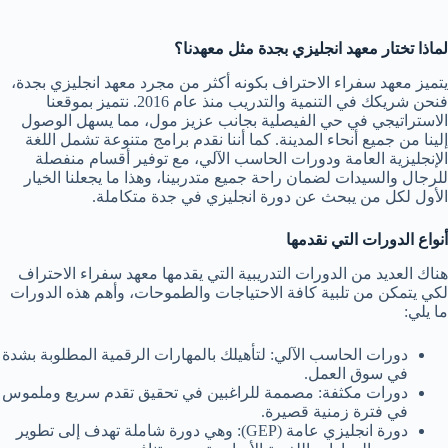
لماذا تختار معهد انجليزي بجدة مثل معهدنا؟
يتميز معهد سفراء الاحتراف بكونه أكثر من مجرد معهد انجليزي بجدة،
فنحن شريكك في التنمية والتدريب منذ عام 2016. نتميز بموقعنا
الاستراتيجي في حي الفيصلية بجانب عزيز مول، مما يسهل الوصول
إلينا من جميع أنحاء المدينة. كما أننا نقدم برامج متنوعة تشمل اللغة
الإنجليزية العامة ودورات الحاسب الآلي، مع توفير أقسام منفصلة
للرجال والسيدات لضمان راحة جميع متدربينا، وهذا ما يجعلنا الخيار
الأول لكل من يبحث عن دورة انجليزي في جدة متكاملة.
أنواع الدورات التي نقدمها
هناك العديد من الدورات التدريبية التي يقدمها معهد سفراء الاحتراف
لكي يتمكن من تلبية كافة الاحتياجات والطموحات، وأهم هذه الدورات
ما يلي:
دورات الحاسب الآلي: لتأهيلك بالمهارات الرقمية المطلوبة بشدة
في سوق العمل.
دورات مكثفة: مصممة للراغبين في تحقيق تقدم سريع وملموس
في فترة زمنية قصيرة.
دورة انجليزي عامة (GEP): وهي دورة شاملة تهدف إلى تطوير