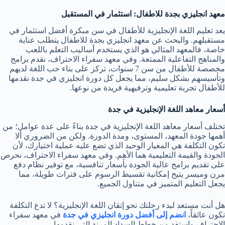
معهد انجليزي بجدة للاطفال: استثمار في المستقبل
يعد تعليم اللغة الإنجليزية للأطفال في سن مبكرة أفضل استثمار في
مستقبلهم. والبحث عن معهد انجليزي بجدة للاطفال يتطلب عناية
خاصة، فالمعهد المثالي هو الذي يستخدم أساليب التعلم باللعب
والمناهج التفاعلية الممتعة. وفي معهد سفراء الاحتراف، نقدم برامج
مخصصة للأطفال من سن 7 سنوات، تركز على بناء حب اللغة لديهم
وتأسيسهم بشكل سليم، مما يجعل كل دورة انجليزي في جدة نقدمها
للأطفال تجربة تعليمية وترفيهية فريدة من نوعها.
أسعار معاهد اللغة الإنجليزية في جدة
تختلف أسعار معاهد اللغة الإنجليزية في جدة بناءً على عدة عوامل؛ من
أهمها جودة المعهد، المستوى، ومدة الدورة. ولكن من الضروري ألا
تكون التكلفة هي المعيار الوحيد الذي تضع عليه عملية اختيارك، لأن
الجودة والقيمة التعليمية هما الأهم. وفي معهد سفراء الاحتراف، نحرص
على تقديم برامج عالية الجودة بأسعار تنافسية، مع توفير نظام دفع
مرن وميسر يتيح إمكانية تقسيط الرسوم على فترات طويلة، مما
يجعل التعليم المتميز في متناول الجميع.
هل أنت مستعد لبدء رحلتك نحو إتقان اللغة الإنجليزية؟
لا تدع التكلفة
تكون عائقاً،
انضم إلى أفضل دورة انجليزي في جدة
في معهد سفراء
الاحتراف واستفد من خطط السداد المرنة التي نقدمها.